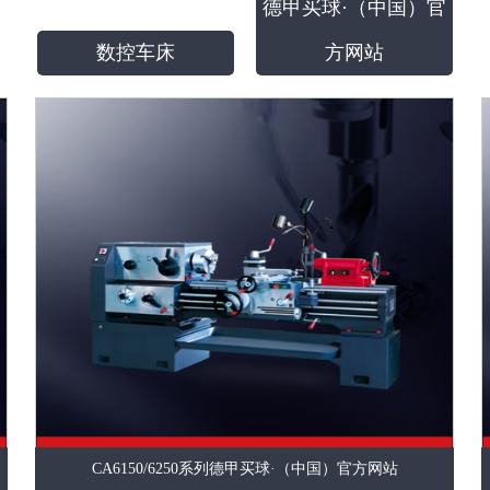
德甲买球·（中国）官
数控车床
方网站
CA6150/6250系列德甲买球·（中国）官方网站