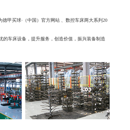
甲买球·（中国）官方网站 、数控车床两大系列20
质优的车床设备，提升服务，创造价值，振兴装备制造