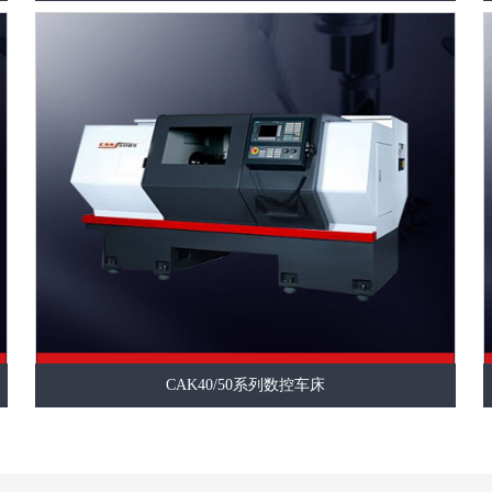
CAK40/50系列数控车床