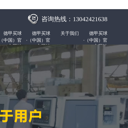
咨询热线：13042421638
德甲买球
德甲买球
关于我们
德甲买球
·（中国）官
·（中国）官
·（中国）官
方网站
方网站
方网站