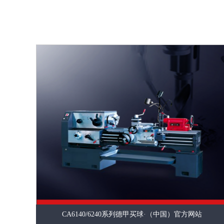
CA6140/6240系列德甲买球·（中国）官方网站