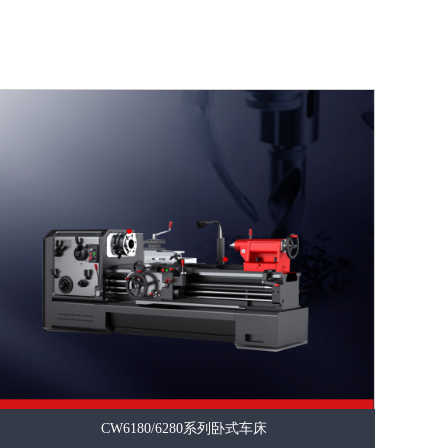
CW6180/6280系列卧式车床