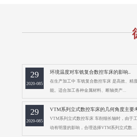
环境温度对车铣复合数控车床的影响..
29
在生产加工中 车铣复合数控车床 是高效、精
2020-085
能。适合加工各种金属材料、断轴类产...
VTM系列立式数控车床的几何角度主要考
29
VTM系列立式数控车床 车削细长轴时，由于
2020-085
动有明显的影响，合理选择VTM系列立式数...