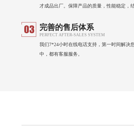
才成品出厂。保障产品的质量，性能稳定，
完善的售后体系
PERFECT AFTER-SALES SYSTEM
我们7*24小时在线电话支持，第一时间解
中，都有客服服务。