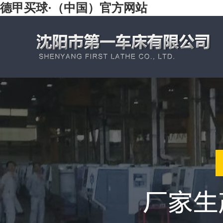
德甲买球·（中国）官方网站