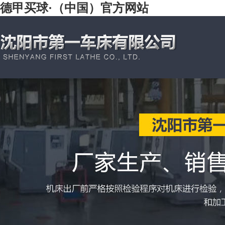
德甲买球·（中国）官方网站