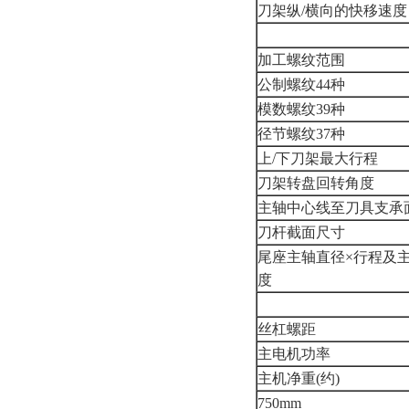
刀架纵/横向的快移速度
加工螺纹范围
公制螺纹44种
模数螺纹39种
径节螺纹37种
上/下刀架最大行程
刀架转盘回转角度
主轴中心线至刀具支承
刀杆截面尺寸
尾座主轴直径×行程及
度
丝杠螺距
主电机功率
主机净重(约)
750mm